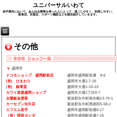
ユニバーサルいわて
岩手県内において、あらゆる障害を持った人にとって、過ごしやすく、利用しやすい、
飲食店、百貨店、スポーツ施設などを順次紹介していきます。
その他
盛岡市
ドコモショップ 盛岡駅前店
盛岡市盛岡駅前通 9-6
(有) ひまわり
盛岡市大通2-7-26
(
有) 銀章堂
盛岡市大通1-10-19
カワイ楽器盛岡ショップ
盛岡市大通1丁目9-7
太陽鈑金塗装
紫波郡矢巾町南矢幅13-79-1
カーセブン矢巾店
紫波郡矢巾町西徳田5-58-2
エフエム岩手
盛岡市盛岡駅前通8-17
（有）理容ヨシダ
盛岡市盛岡駅前通7-15