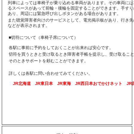
列車によっては車椅子が乗り込める車両があります。その車両には
るスペースがあって前輪・後輪を固定することができます。手すり
あり、周辺には緊急呼び出しボタンがある場合があります。
また聴覚障害者向けのサービスとして、電光掲示板があり、行き先
などが表示されます。
■切符について（車椅子席について）
各駅に事前に予約をしておくことが出来れば安心です。
切符を買うときと受け取るとき障害者手帳を提示し、受け取るこ
そのときサポートを頼むことができます。
詳しくは各駅に問い合わせてみてください。
JR北海道
JR東日本
JR東海
JR西日本おでかけネット
JR